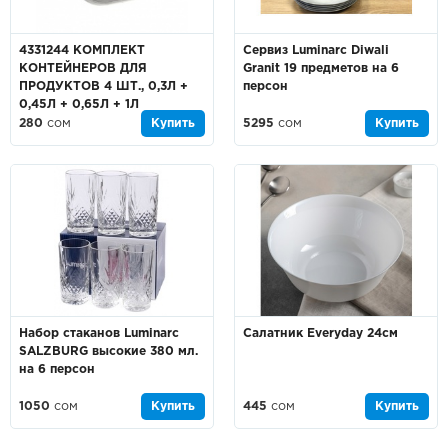
4331244 КОМПЛЕКТ
Сервиз Luminarc Diwali
КОНТЕЙНЕРОВ ДЛЯ
Granit 19 предметов на 6
ПРОДУКТОВ 4 ШТ., 0,3Л +
персон
0,45Л + 0,65Л + 1Л
280
сом
Купить
5295
сом
Купить
Набор стаканов Luminarc
Салатник Everyday 24см
SALZBURG высокие 380 мл.
на 6 персон
1050
сом
Купить
445
сом
Купить