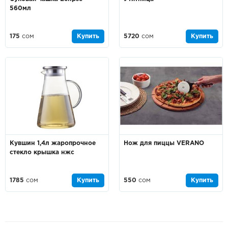
560мл
175
сом
Купить
5720
сом
Купить
Кувшин 1,4л жаропрочное
Нож для пиццы VERANO
стекло крышка нжс
1785
сом
Купить
550
сом
Купить