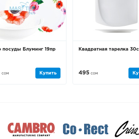
 посуды Блуминг 19пр
Квадратная тарелка 30
0
495
Купить
Ку
сом
сом