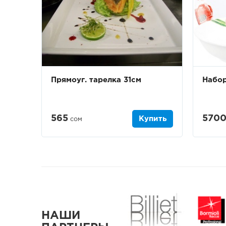
Прямоуг. тарелка 31см
Набор
565
570
Купить
сом
НАШИ