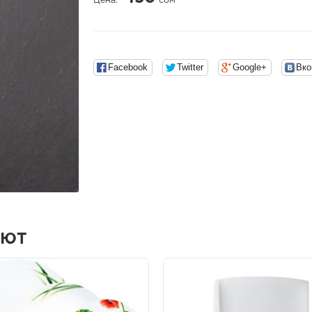
Цена:
сом
Facebook
Twitter
Google+
Вко
АЮТ