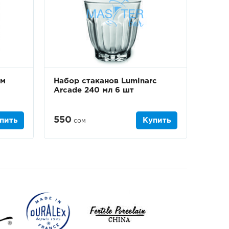
см
Набор стаканов Luminarc
Arcade 240 мл 6 шт
550
пить
Купить
сом