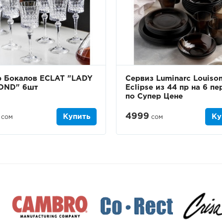
 Бокалов ECLAT "LADY
Сервиз Luminarc Louiso
OND" 6шт
Eclipse из 44 пр на 6 пе
по Супер Цене
4999
Купить
Ку
сом
сом