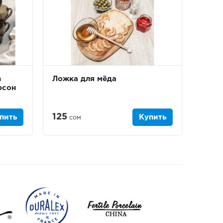
n
Ложка для мёда
рсон
125
пить
Купить
сом