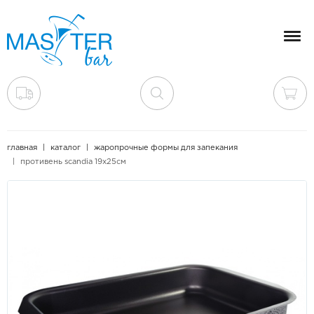
Мен
главная
каталог
жаропрочные формы для запекания
противень scandia 19х25см