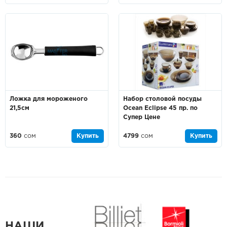
Ложка для мороженого
Набор столовой посуды
21,5см
Ocean Eclipse 45 пр. по
Супер Цене
360
сом
Купить
4799
сом
Купить
НАШИ