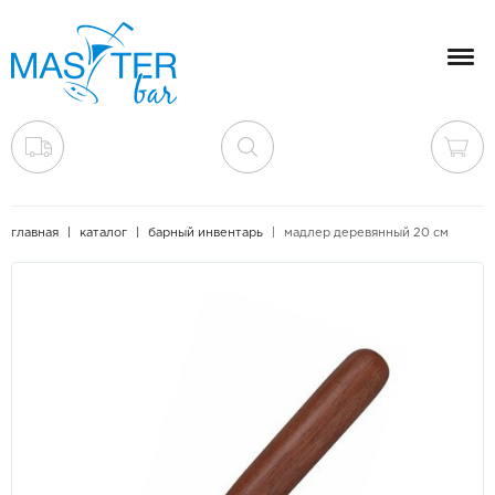
Мен
главная
каталог
барный инвентарь
мадлер деревянный 20 см