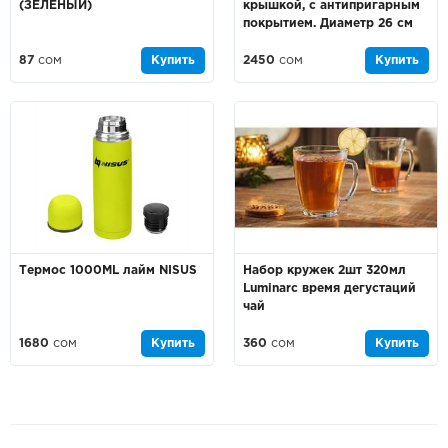
(ЗЕЛЕНЫЙ)
крышкой, с антипригарным
покрытием. Диаметр 26 см
87
сом
Купить
2450
сом
Купить
Термоc 1000ML лайм NISUS
Набор кружек 2шт 320мл
Luminarc время дегустаций
чай
1680
сом
Купить
360
сом
Купить