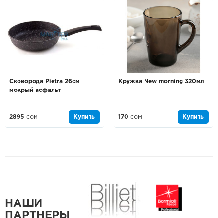
Сковорода Pietra 26см
Кружка New morning 320мл
мокрый асфальт
2895
сом
Купить
170
сом
Купить
НАШИ
ПАРТНЕРЫ