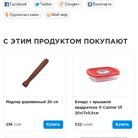
Facebook
Twitter
Google+
Вконтакте
Одноклассники
Мой мир
С ЭТИМ ПРОДУКТОМ ПОКУПАЮТ
Мадлер деревянный 20 см
Блюдо с крышкой
квадратное O Cuisine 1Л
20х17х5,5см
236
сом
Купить
522
сома
Купить