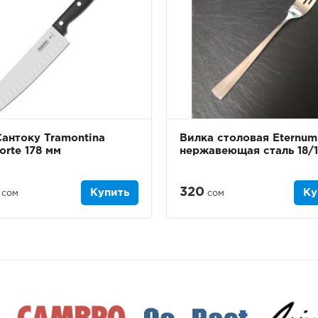
антоку Tramontina
Вилка столовая Eternum
orte 178 мм
нержавеющая сталь 18/
320
Купить
Ку
сом
сом