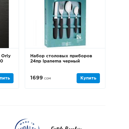
 Orly
Набор столовых приборов
10
24пр Ipanema черный
1699
пить
Купить
сом