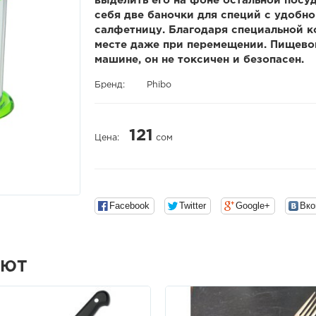
выделить его на фоне остальной посу
себя две баночки для специй с удобн
салфетницу. Благодаря специальной к
месте даже при перемещении. Пищевой
машине, он не токсичен и безопасен.
Бренд:
Phibo
121
Цена:
сом
Facebook
Twitter
Google+
Вко
АЮТ