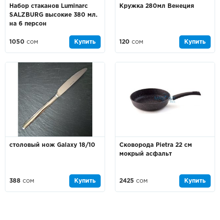
Набор стаканов Luminarc
Кружка 280мл Венеция
SALZBURG высокие 380 мл.
на 6 персон
1050
сом
Купить
120
сом
Купить
столовый нож Galaxy 18/10
Сковорода Pietra 22 см
мокрый асфальт
388
сом
Купить
2425
сом
Купить