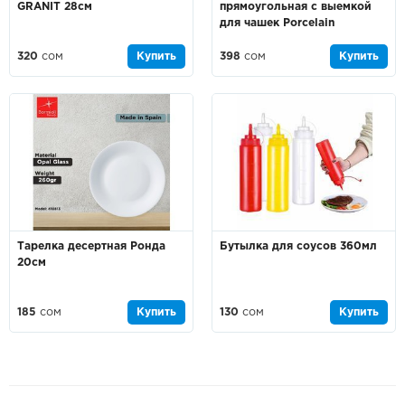
GRANIT 28см
прямоугольная с выемкой
для чашек Porcelain
320
сом
Купить
398
сом
Купить
Тарелка десертная Ронда
Бутылка для соусов 360мл
20см
185
сом
Купить
130
сом
Купить