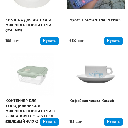
КРЫШКА ДЛЯ ХОЛ-КА И
Мусат TRAMONTINA PLENUS
МИКРОВОЛНОВОЙ ПЕЧИ
(250 ММ)
168
сом
Купить
650
сом
Купить
КОНТЕЙНЕР ДЛЯ
Кофейная чашка Kaszub
ХОЛОДИЛЬНИКА И
МИКРОВОЛНОВОЙ ПЕЧИ С
КЛАПАНОМ ECO STYLE 1Л
(ЗЕЛЕНЫЙ ФЛЭК)
328
сом
Купить
115
сом
Купить