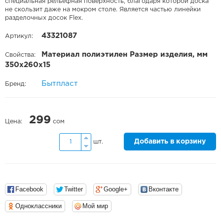
специальная рельефная поверхность, благодаря которой доска
не скользит даже на мокром столе. Является частью линейки
разделочных досок Flex.
43321087
Артикул:
Материал полиэтилен Размер изделия, мм
Свойства:
350х260х15
Бытпласт
Бренд:
299
Цена:
сом
Добавить в корзину
шт.
Facebook
Twitter
Google+
Вконтакте
Одноклассники
Мой мир