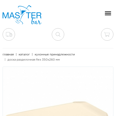
Мен
главная
каталог
кухонные принадлежности
доска разделочная flex 350х260 мм