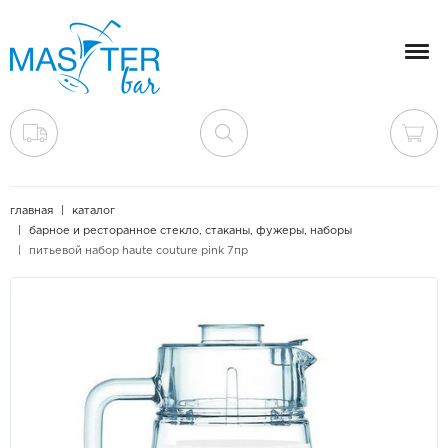
Мен
главная
каталог
барное и ресторанное стекло, стаканы, фужеры, наборы
питьевой набор haute couture pink 7пр