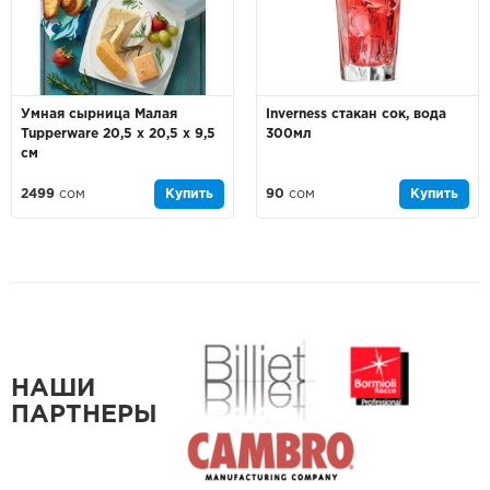
Умная сырница Малая
Inverness стакан сок, вода
Tupperware 20,5 х 20,5 х 9,5
300мл
см
2499
сом
Купить
90
сом
Купить
НАШИ
ПАРТНЕРЫ