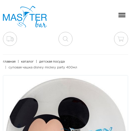
Мен
главная
каталог
детская посуда
суповая чашка disney mickey party 400мл