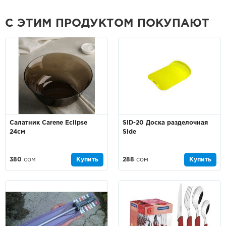
С ЭТИМ ПРОДУКТОМ ПОКУПАЮТ
Cалатник Carene Eclipse
SID-20 Доска разделочная
24см
Side
380
сом
Купить
288
сом
Купить