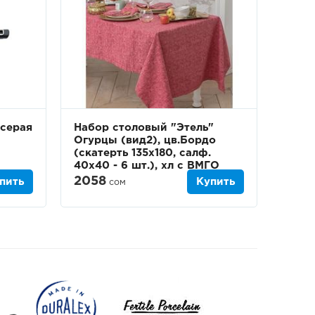
 серая
Набор столовый "Этель"
Огурцы (вид2), цв.Бордо
(скатерть 135х180, салф.
40х40 - 6 шт.), хл с ВМГО
2058
пить
Купить
сом