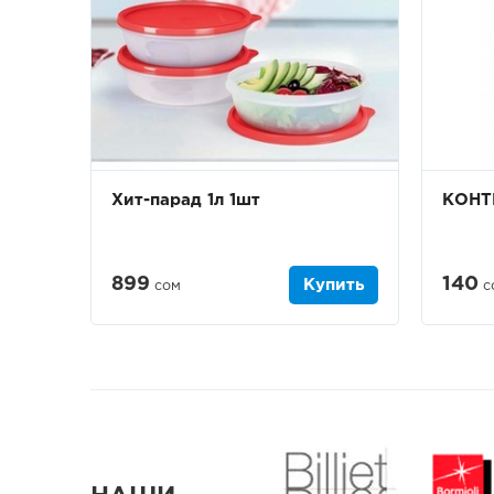
Хит-парад 1л 1шт
КОНТ
899
140
Купить
сом
с