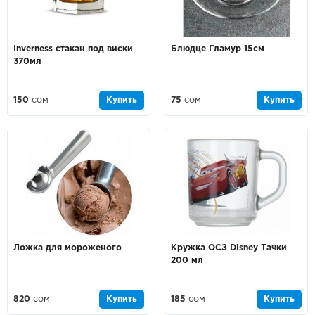
Inverness стакан под виски
Блюдце Гламур 15см
370мл
150
сом
Купить
75
сом
Купить
Ложка для мороженого
Кружка ОСЗ Disney Тачки
200 мл
820
сом
Купить
185
сом
Купить