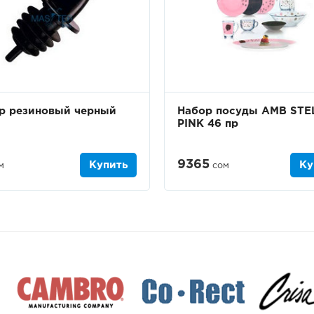
р резиновый черный
Набор посуды AMB STE
PINK 46 пр
9365
Купить
Ку
м
сом