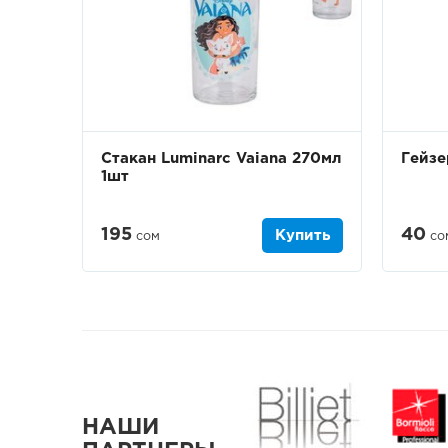
Стакан Luminarc Vaiana 270мл
Гейзе
1шт
195
40
Купить
сом
со
НАШИ