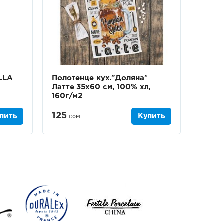
LLA
Полотенце кух."Доляна"
Латте 35х60 см, 100% хл,
160г/м2
125
пить
Купить
сом