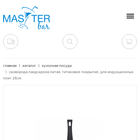
Мен
главная
каталог
кухонная посуда
сковорода ландскрона литая, титановое покрытие, для индукционных
плит 26см