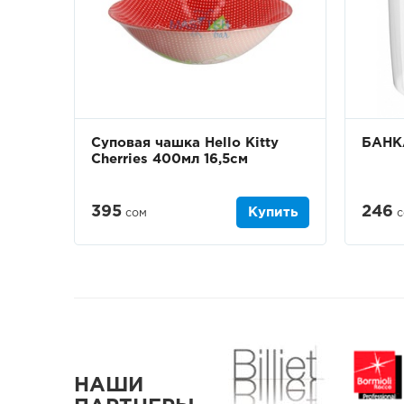
Суповая чашка Hello Kitty
БАНК
Cherries 400мл 16,5см
395
246
Купить
сом
с
НАШИ