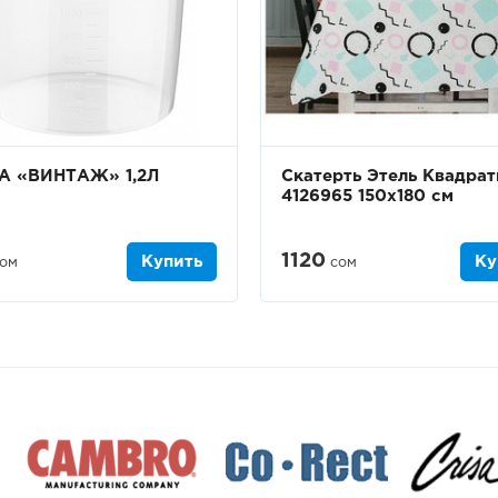
А «ВИНТАЖ» 1,2Л
Скатерть Этель Квадра
4126965 150х180 см
1120
Купить
Ку
ом
сом