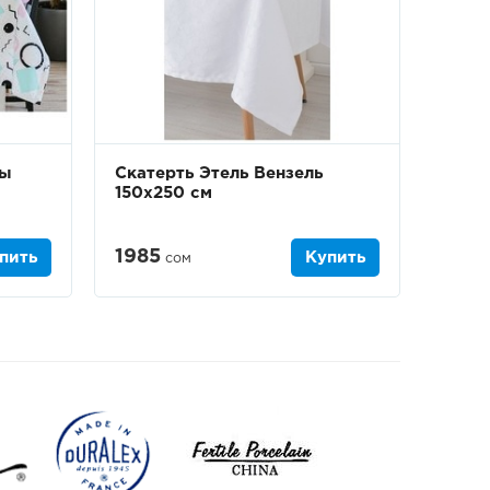
ты
Скатерть Этель Вензель
150х250 см
1985
пить
Купить
сом