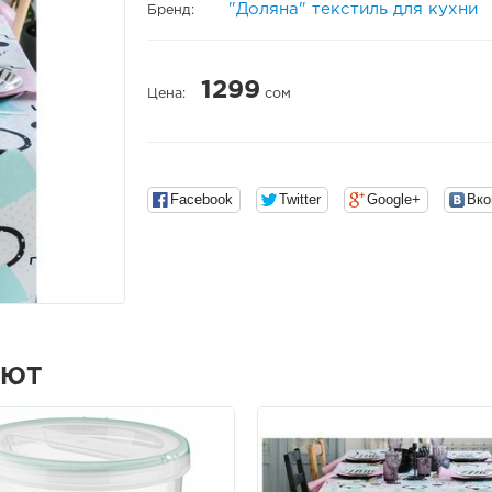
"Доляна" текстиль для кухни
Бренд:
1299
Цена:
сом
Facebook
Twitter
Google+
Вко
АЮТ