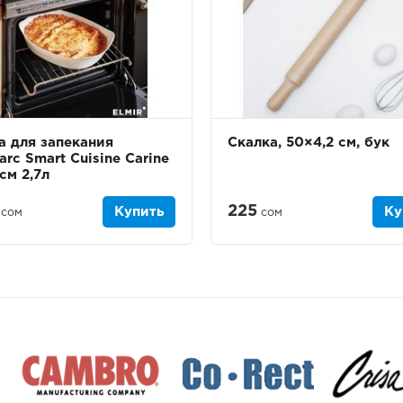
 для запекания
Скалка, 50×4,2 см, бук
arc Smart Cuisine Carine
см 2,7л
225
Купить
Ку
сом
сом