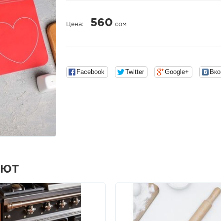
560
Цена:
сом
Facebook
Twitter
Google+
Вко
АЮТ