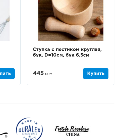
Ступка с пестиком круглая,
бук, D=10см, бук 6,5см
445
пить
Купить
сом