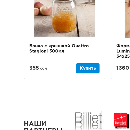
Банка с крышкой Quattro
Форма
Stagioni 500мл
Lumin
34х25
355
1360
Купить
сом
НАШИ