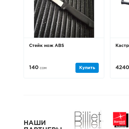
Стейк нож ABS
Кастр
140
424
Купить
сом
НАШИ