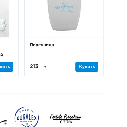
Перечница
ый
213
пить
Купить
сом