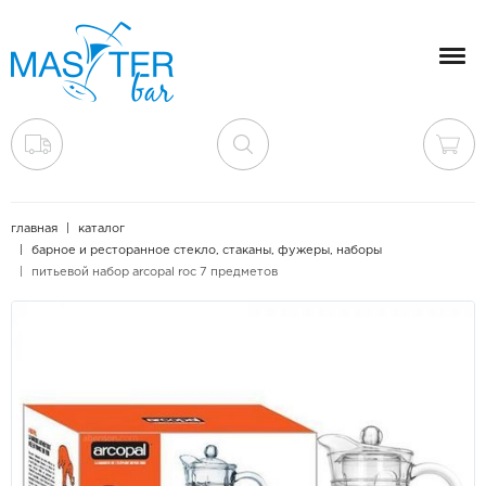
Мен
главная
каталог
барное и ресторанное стекло, стаканы, фужеры, наборы
питьевой набор arcopal roc 7 предметов