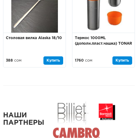
Столовая вилка Alaska 18/10
Термос 1000ML
(дополн.пласт.чашка) TONAR
388
сом
Купить
1760
сом
Купить
НАШИ
ПАРТНЕРЫ