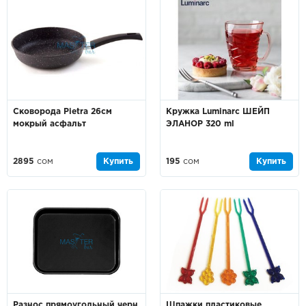
Сковорода Pietra 26см
Кружка Luminarc ШЕЙП
мокрый асфальт
ЭЛАНОР 320 ml
2895
сом
Купить
195
сом
Купить
Разнос прямоугольный черн.
Шпажки пластиковые