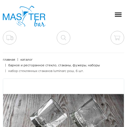
Мен
главная
каталог
барное и ресторанное стекло, стаканы, фужеры, наборы
набор стеклянных стаканов luminarc рош, 6 шт.