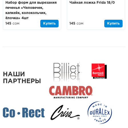
Набор форм для вырезания
Чайная ложка Frida 18/0
печенья «Человечек,
капкейк, колокольчик,
ёлочка» 4шт
145
сом
Купить
145
сом
Купить
НАШИ
ПАРТНЕРЫ