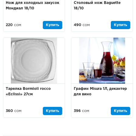
Нож для холодных закусок
Cтоловый нож Baguette
Мондиал 18/10
18/10
220
сом
Купить
490
сом
Купить
Тарелка Bormioli rocco
Графин Misura 1Л, декантер
«Eclissi» 27см
для вино
360
сом
Купить
396
сом
Купить