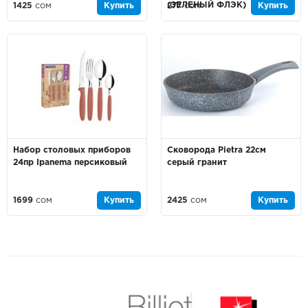
(ЗЕЛЕНЫЙ ФЛЭК)
1425
сом
Купить
277
сом
Купить
Набор столовых приборов
Сковорода Pietra 22см
24пр Ipanema персиковый
серый гранит
1699
сом
Купить
2425
сом
Купить