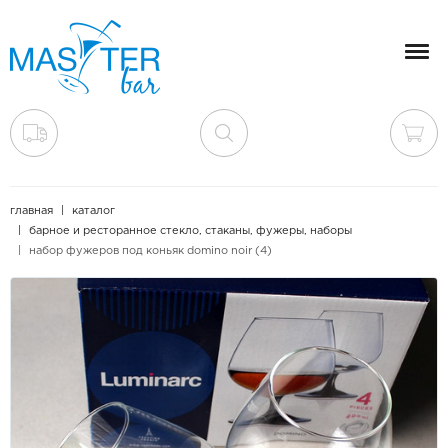
Мен
главная
каталог
барное и ресторанное стекло, стаканы, фужеры, наборы
набор фужеров под коньяк domino noir (4)