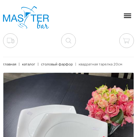
Мен
главная
каталог
столовый фарфор
квадратная тарелка 20см