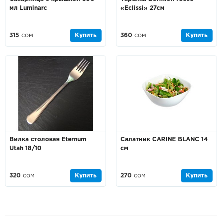
мл Luminarc
«Eclissi» 27см
315
сом
Купить
360
сом
Купить
Вилка столовая Eternum
Салатник CARINE BLANC 14
Utah 18/10
см
320
сом
Купить
270
сом
Купить