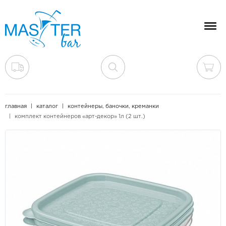
Мен
главная
каталог
контейнеры, баночки, креманки
комплект контейнеров «арт-декор» 1л (2 шт.)