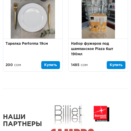
Тарелка Performa 19см
Набор фужеров под
шампанское Plaza 6шт
190мл
200
сом
Купить
1485
сом
Купить
НАШИ
ПАРТНЕРЫ