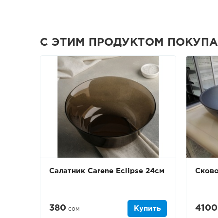
С ЭТИМ ПРОДУКТОМ ПОКУП
Cалатник Carene Eclipse 24см
Сково
380
4100
Купить
сом