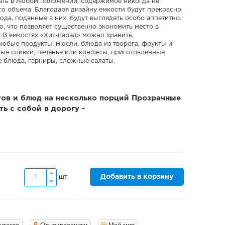
вать в любом положении, содержимое никогда не
го объема. Благодаря дизайну емкости будут прекрасно
да, поданные в них, будут выглядеть особо аппетитно.
ю, что позволяет существенно экономить место в
 В емкостях «Хит-парад» можно хранить,
любые продукты: мюсли, блюда из творога, фрукты и
итые сливки, печенье или конфеты, приготовленные
е блюда, гарниры, сложные салаты.
тов и блюд на несколько порций Прозрачные
ь с собой в дорогу -
Добавить в корзину
шт.