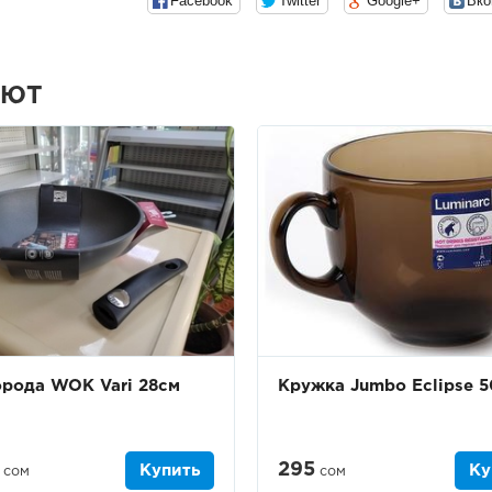
Facebook
Twitter
Google+
Вко
АЮТ
рода WOK Vari 28см
Кружка Jumbo Eclipse 
295
Купить
Ку
сом
сом