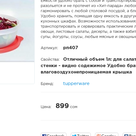
Емкости удобно брать с собой и транспортиро
разольется и не протечет из «Хит-парада» любо
гармонировать с любой столовой посудой, а блю
Удобно хранить, помещая одну емкость в другу
кухонных шкафах. Возможности использования:
транспортировать и сервировать практические 
овощи, листовые салаты, десерты, а также взб
супы, йогурты, соусы, любые мясные и овощны
рп407
Артикул:
Отличный объем 1л: для сала
Свойства:
стенки - видно содежимое Удобно брат
влаговоздухонепроницаемая крышка
tupperware
Бренд:
899
Цена:
сом