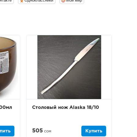
нтакте
Одноклассники
Мой мир
500мл
Столовый нож Alaska 18/10
505
пить
Купить
сом