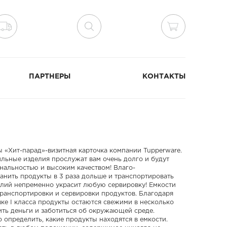
ПАРТНЕРЫ
КОНТАКТЫ
ы «Хит-парад»-визитная карточка компании Tupperware.
ильные изделия прослужат вам очень долго и будут
нальностью и высоким качеством! Влаго-
анить продукты в 3 раза дольше и транспортировать
елий непременно украсит любую сервировку! Емкости
транспортировки и сервировки продуктов. Благодаря
е I класса продукты остаются свежими в несколько
ить деньги и заботиться об окружающей среде.
определить, какие продукты находятся в емкости.