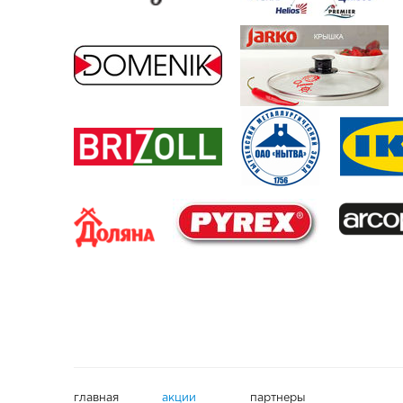
главная
акции
партнеры