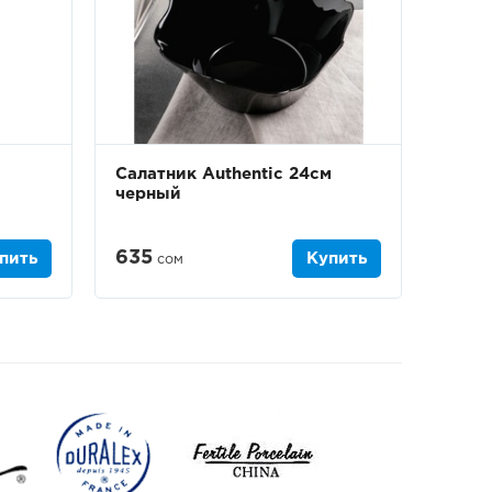
Салатник Authentic 24см
черный
635
пить
Купить
сом