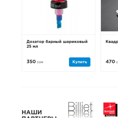
Дозатор барный шариковый
Квадр
25 мл
350
470
Купить
сом
с
НАШИ