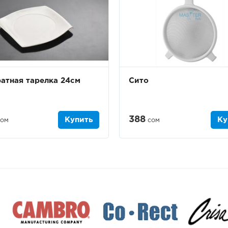
атная тарелка 24см
Сито
388
Купить
Ку
ом
сом