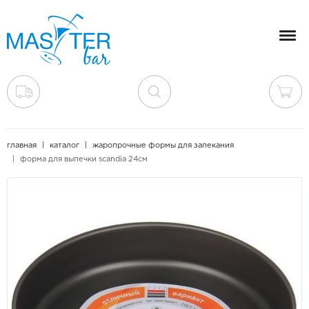
Мен
главная
каталог
жаропрочные формы для запекания
форма для выпечки scandia 24см