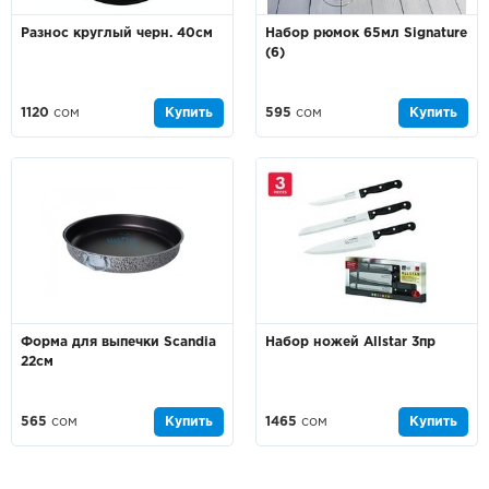
Разнос круглый черн. 40см
Набор рюмок 65мл Signature
(6)
1120
сом
Купить
595
сом
Купить
Форма для выпечки Scandia
Набор ножей Allstar 3пр
22см
565
сом
Купить
1465
сом
Купить