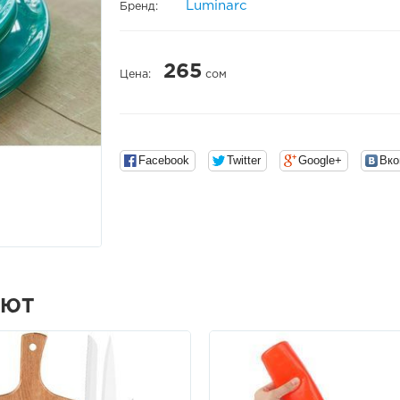
Luminarc
Бренд:
265
Цена:
сом
Facebook
Twitter
Google+
Вко
АЮТ