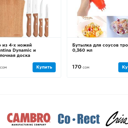
 из 4-х ножей
Бутылка для соусов тр
ntina Dynamic и
0,360 мл
лочная доска
170
Купить
Ку
сом
сом