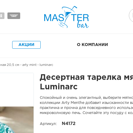
АКЦИИ
О КОМПАНИИ
я 20,5 см - arty mint - luminarc
Десертная тарелка мят
Luminarc
Спокойный и очень элегантный, выберите мятно-
коллекции Arty Menthe добавит изысканности ва
практична и прочна для повседневного использо
микроволновую печь. Сочетайте эту посуду с ко
N4172
Артикул: