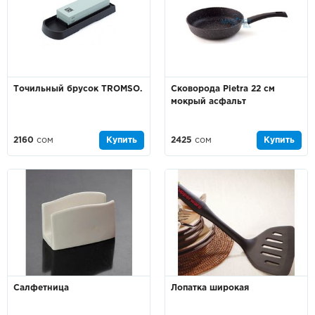
Точильный брусок TROMSO.
Сковорода Pietra 22 см
мокрый асфальт
2160
сом
Купить
2425
сом
Купить
Салфетница
Лопатка широкая