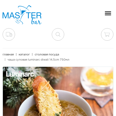
Мен
главная
каталог
столовая посуда
чаша суповая luminarc diwali 14,5cm 750мл