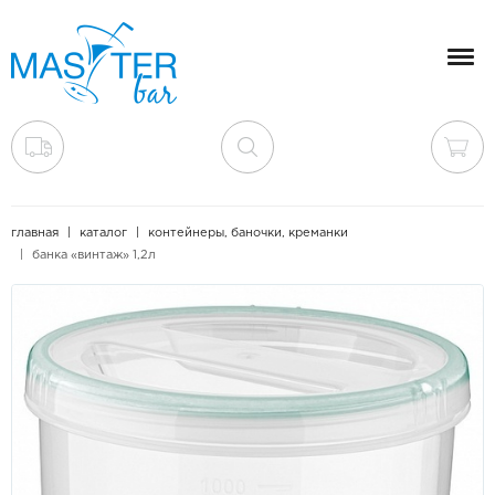
Мен
главная
каталог
контейнеры, баночки, креманки
банка «винтаж» 1,2л