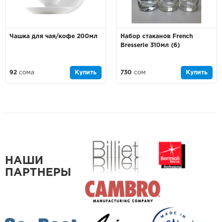
Чашка для чая/кофе 200мл
Набор стаканов French
Bresserie 310мл (6)
92
сома
Купить
730
сом
Купить
НАШИ
ПАРТНЕРЫ